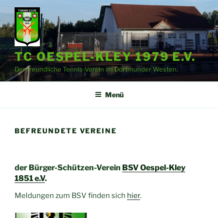
Zum
Inhalt
springen
TC OESPEL-KLEY 1979 E.V.
Der freundliche Tennis-Verein im Dortmunder Westen.
Menü
BEFREUNDETE VEREINE
der Bürger-Schützen-Verein
BSV Oespel-Kley
1851 e.V
.
Meldungen zum BSV finden sich
hier
.