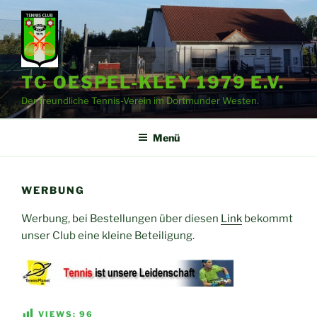
Zum
Inhalt
springen
TC OESPEL-KLEY 1979 E.V.
Der freundliche Tennis-Verein im Dortmunder Westen.
Menü
WERBUNG
Werbung, bei Bestellungen über diesen
Link
bekommt
unser Club eine kleine Beteiligung.
VIEWS:
96