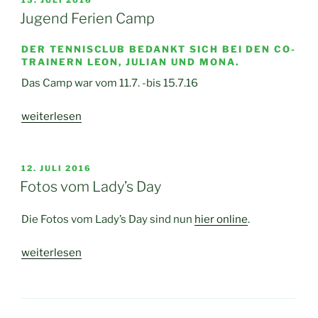
AM
Jugend Ferien Camp
DER TENNISCLUB BEDANKT SICH BEI DEN CO-
TRAINERN LEON, JULIAN UND MONA.
Das Camp war vom 11.7. -bis 15.7.16
„Jugend
weiterlesen
Ferien
Camp“
VERÖFFENTLICHT
12. JULI 2016
AM
Fotos vom Lady’s Day
Die Fotos vom Lady’s Day sind nun
hier online
.
„Fotos
weiterlesen
vom
Lady’s
Day“