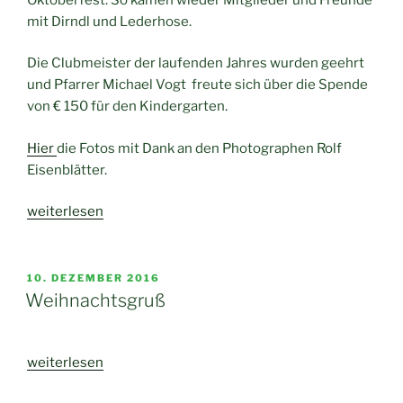
mit Dirndl und Lederhose.
Die Clubmeister der laufenden Jahres wurden geehrt
und Pfarrer Michael Vogt freute sich über die Spende
von € 150 für den Kindergarten.
Hier
die Fotos mit Dank an den Photographen Rolf
Eisenblätter.
„Super
weiterlesen
Stimmung
beim
Oktoberfest
VERÖFFENTLICHT
10. DEZEMBER 2016
AM
2016“
Weihnachtsgruß
„Weihnachtsgruß“
weiterlesen