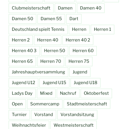
Clubmeisterschaft
Damen
Damen 40
Damen 50
Damen 55
Dart
Deutschland spielt Tennis
Herren
Herren 1
Herren 2
Herren 40
Herren 40 2
Herren 40 3
Herren 50
Herren 60
Herren 65
Herren 70
Herren 75
Jahreshauptversammlung
Jugend
Jugend U12
Jugend U15
Jugend U18
Ladys Day
Mixed
Nachruf
Oktoberfest
Open
Sommercamp
Stadtmeisterschaft
Turnier
Vorstand
Vorstandsitzung
Weihnachtsfeier
Westmeisterschaft