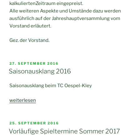
kalkuliertenZeitraum eingepreist.
Alle weiteren Aspekte und Umstände dazu werden
ausführlich auf der Jahreshauptversammlung vom
Vorstand erläutert.
Gez. der Vorstand.
VERÖFFENTLICHT
27. SEPTEMBER 2016
AM
Saisonausklang 2016
Saisonausklang beim TC Oespel-Kley
„Saisonausklang
weiterlesen
2016“
VERÖFFENTLICHT
25. SEPTEMBER 2016
AM
Vorläufige Spieltermine Sommer 2017