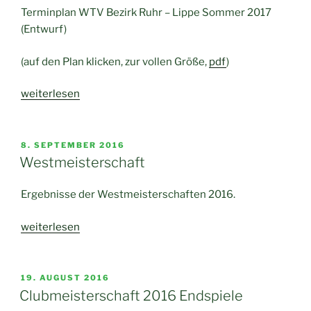
Terminplan WTV Bezirk Ruhr – Lippe Sommer 2017
(Entwurf)
(auf den Plan klicken, zur vollen Größe,
pdf
)
„Vorläufige
weiterlesen
Spieltermine
Sommer
2017“
VERÖFFENTLICHT
8. SEPTEMBER 2016
AM
Westmeisterschaft
Ergebnisse der Westmeisterschaften 2016.
„Westmeisterschaft“
weiterlesen
VERÖFFENTLICHT
19. AUGUST 2016
AM
Clubmeisterschaft 2016 Endspiele