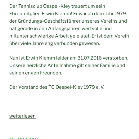
Der Tennisclub Oespel-Kley trauert um sein
Ehrenmitglied Erwin Klemm! Er war ab dem Jahr 1979
der Gründungs-Geschäftsführer unseres Vereins und
hat gerade in den Anfangsjahren wertvolle und
mitunter schwierige Arbeit geleistet. Er ist dem Verein
über viele Jahre eng verbunden gewesen.
Nun ist Erwin Klemm leider am 31.07.2016 verstorben.
Unsere herzliche Anteilnahme gilt seiner Familie und
seinen engen Freunden.
Der Vorstand des TC Oespel-Kley 1979 e. V.
„Trauer
weiterlesen
um
Erwin
Klemm“
VERÖFFENTLICHT
15. JULI 2016