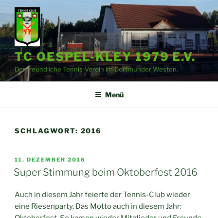
Zum
Inhalt
springen
TC OESPEL-KLEY 1979 E.V.
Der freundliche Tennis-Verein im Dortmunder Westen.
Menü
SCHLAGWORT:
2016
VERÖFFENTLICHT
11. DEZEMBER 2016
AM
Super Stimmung beim Oktoberfest 2016
Auch in diesem Jahr feierte der Tennis-Club wieder
eine Riesenparty. Das Motto auch in diesem Jahr:
Oktoberfest. So kamen wieder Mitglieder und Freunde