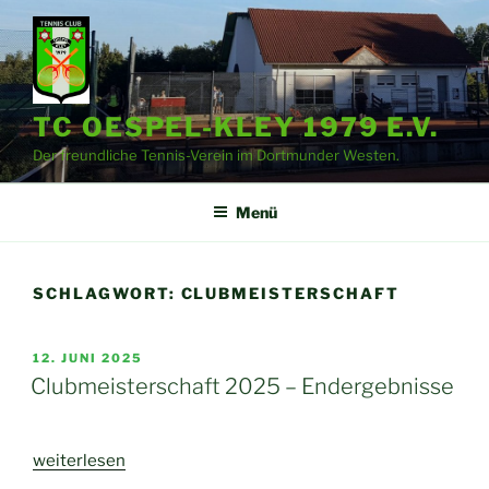
Zum
Inhalt
springen
TC OESPEL-KLEY 1979 E.V.
Der freundliche Tennis-Verein im Dortmunder Westen.
Menü
SCHLAGWORT:
CLUBMEISTERSCHAFT
VERÖFFENTLICHT
12. JUNI 2025
AM
Clubmeisterschaft 2025 – Endergebnisse
„Clubmeisterschaft
weiterlesen
2025