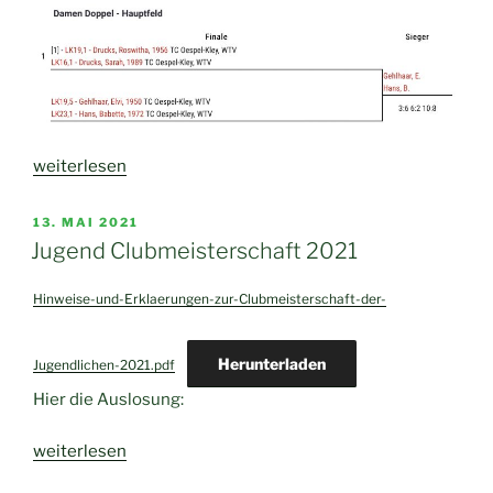
„Clubmeisterschaft
weiterlesen
2021
mit
VERÖFFENTLICHT
13. MAI 2021
AM
B-
Jugend Clubmeisterschaft 2021
Runde“
Hinweise-und-Erklaerungen-zur-Clubmeisterschaft-der-
Herunterladen
Jugendlichen-2021.pdf
Hier die Auslosung:
„Jugend
weiterlesen
Clubmeisterschaft