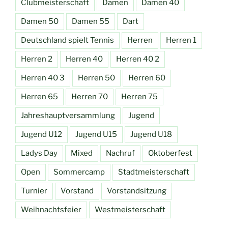
Clubmeisterschaft
Damen
Damen 40
Damen 50
Damen 55
Dart
Deutschland spielt Tennis
Herren
Herren 1
Herren 2
Herren 40
Herren 40 2
Herren 40 3
Herren 50
Herren 60
Herren 65
Herren 70
Herren 75
Jahreshauptversammlung
Jugend
Jugend U12
Jugend U15
Jugend U18
Ladys Day
Mixed
Nachruf
Oktoberfest
Open
Sommercamp
Stadtmeisterschaft
Turnier
Vorstand
Vorstandsitzung
Weihnachtsfeier
Westmeisterschaft