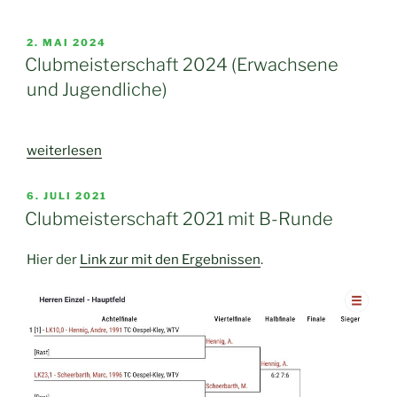
–
Endergebnisse“
VERÖFFENTLICHT
2. MAI 2024
AM
Clubmeisterschaft 2024 (Erwachsene
und Jugendliche)
„Clubmeisterschaft
weiterlesen
2024
(Erwachsene
VERÖFFENTLICHT
6. JULI 2021
AM
und
Clubmeisterschaft 2021 mit B-Runde
Jugendliche)“
Hier der
Link zur mit den Ergebnissen
.