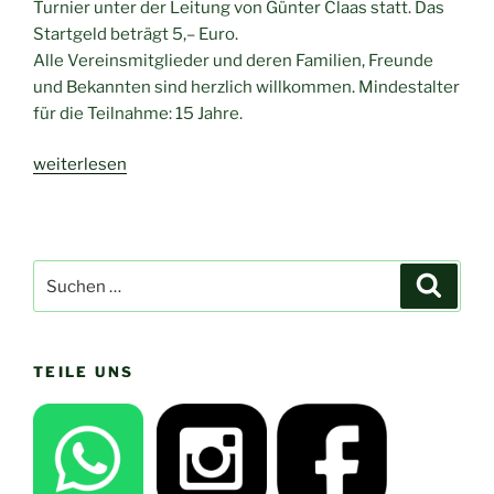
Turnier unter der Leitung von Günter Claas statt. Das
Startgeld beträgt 5,– Euro.
Alle Vereinsmitglieder und deren Familien, Freunde
und Bekannten sind herzlich willkommen. Mindestalter
für die Teilnahme: 15 Jahre.
„3.
weiterlesen
Dart-
Turnier
des
TC
Suchen
Suche
Oespel-
nach:
Kley
am
TEILE UNS
22.
November“