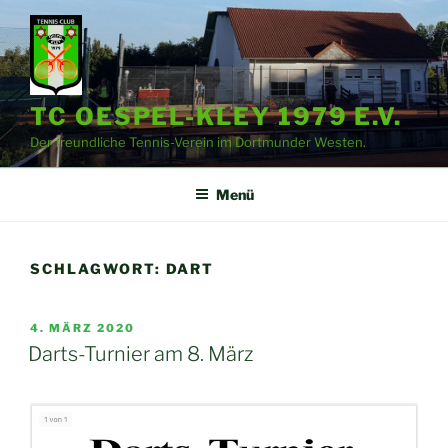
Zum
Inhalt
springen
TC OESPEL-KLEY 1979 E.V.
Der freundliche Tennis-Verein im Dortmunder Westen.
Menü
SCHLAGWORT:
DART
VERÖFFENTLICHT
4. MÄRZ 2020
AM
Darts-Turnier am 8. März