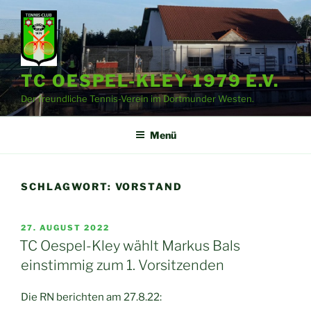
Zum
Inhalt
springen
TC OESPEL-KLEY 1979 E.V.
Der freundliche Tennis-Verein im Dortmunder Westen.
Menü
SCHLAGWORT:
VORSTAND
VERÖFFENTLICHT
27. AUGUST 2022
AM
TC Oespel-Kley wählt Markus Bals
einstimmig zum 1. Vorsitzenden
Die RN berichten am 27.8.22: