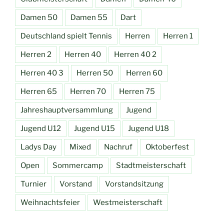
Damen 50
Damen 55
Dart
Deutschland spielt Tennis
Herren
Herren 1
Herren 2
Herren 40
Herren 40 2
Herren 40 3
Herren 50
Herren 60
Herren 65
Herren 70
Herren 75
Jahreshauptversammlung
Jugend
Jugend U12
Jugend U15
Jugend U18
Ladys Day
Mixed
Nachruf
Oktoberfest
Open
Sommercamp
Stadtmeisterschaft
Turnier
Vorstand
Vorstandsitzung
Weihnachtsfeier
Westmeisterschaft