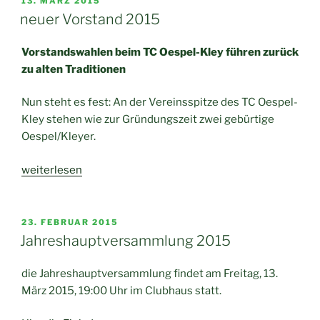
13. MÄRZ 2015
AM
neuer Vorstand 2015
Vorstandswahlen beim TC Oespel-Kley führen zurück
zu alten Traditionen
Nun steht es fest: An der Vereinsspitze des TC Oespel-
Kley stehen wie zur Gründungszeit zwei gebürtige
Oespel/Kleyer.
„neuer
weiterlesen
Vorstand
2015“
VERÖFFENTLICHT
23. FEBRUAR 2015
AM
Jahreshauptversammlung 2015
die Jahreshauptversammlung findet am Freitag, 13.
März 2015, 19:00 Uhr im Clubhaus statt.