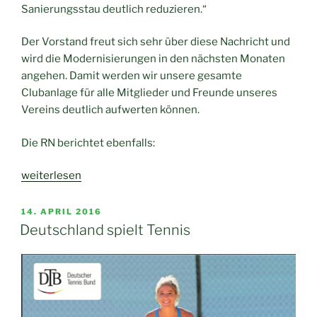
Sanierungsstau deutlich reduzieren.“
Der Vorstand freut sich sehr über diese Nachricht und
wird die Modernisierungen in den nächsten Monaten
angehen. Damit werden wir unsere gesamte
Clubanlage für alle Mitglieder und Freunde unseres
Vereins deutlich aufwerten können.
Die RN berichtet ebenfalls:
„Fördermittel
weiterlesen
des
Landes
VERÖFFENTLICHT
14. APRIL 2016
AM
zur
Deutschland spielt Tennis
Modernisierung
der
Clubanlage“