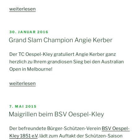
„Straßenfest
weiterlesen
mit
Lebendkicker“
VERÖFFENTLICHT
30. JANUAR 2016
AM
Grand Slam Champion Angie Kerber
Der TC Oespel-Kley gratuliert Angie Kerber ganz
herzlich zu Ihrem grandiosen Sieg bei den Australian
Open in Melbourne!
„Grand
weiterlesen
Slam
Champion
Angie
VERÖFFENTLICHT
7. MAI 2015
AM
Kerber“
Maigrillen beim BSV Oespel-Kley
Der befreundete Bürger-Schützen-Verein
BSV Oespel-
Kley 1851 e.V
. lädt zum Auftakt der Schützen-Saison