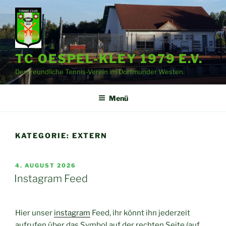
Zum
Inhalt
springen
TC OESPEL-KLEY 1979 E.V.
Der freundliche Tennis-Verein im Dortmunder Westen.
Menü
KATEGORIE:
EXTERN
VERÖFFENTLICHT
4. AUGUST 2026
AM
Instagram Feed
Hier unser
instagram
Feed, ihr könnt ihn jederzeit
aufrufen über das Symbol auf der rechten Seite (auf