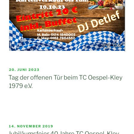
VERÖFFENTLICHT
20. JUNI 2023
AM
Tag der offenen Tür beim TC Oespel-Kley
1979 e.V.
VERÖFFENTLICHT
14. NOVEMBER 2019
AM
Jubiläumsfeier 40 Jahre TC Oespel-Kley