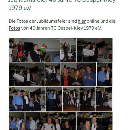
1979 e.V.
Die Fotos der Jubiläumsfeier sind
hier
online und die
Fotos
von 40 Jahren TC Oespel-Kley 1979 e.V.