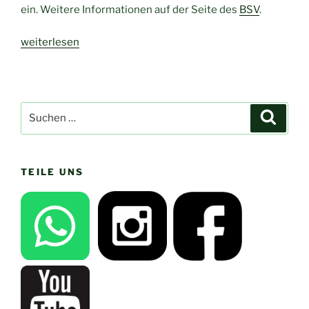
ein. Weitere Informationen auf der Seite des
BSV
.
„Maigrillen
weiterlesen
beim
BSV
Oespel-
Kley“
Suchen
Suche
nach:
TEILE UNS