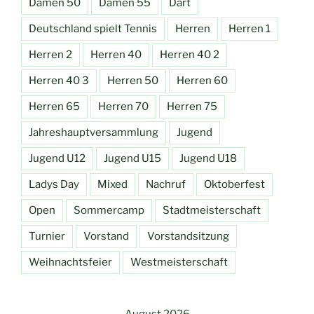
Damen 50
Damen 55
Dart
Deutschland spielt Tennis
Herren
Herren 1
Herren 2
Herren 40
Herren 40 2
Herren 40 3
Herren 50
Herren 60
Herren 65
Herren 70
Herren 75
Jahreshauptversammlung
Jugend
Jugend U12
Jugend U15
Jugend U18
Ladys Day
Mixed
Nachruf
Oktoberfest
Open
Sommercamp
Stadtmeisterschaft
Turnier
Vorstand
Vorstandsitzung
Weihnachtsfeier
Westmeisterschaft
August 2026