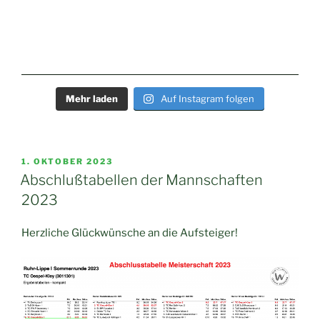
Mehr laden
Auf Instagram folgen
VERÖFFENTLICHT
1. OKTOBER 2023
AM
Abschlußtabellen der Mannschaften
2023
Herzliche Glückwünsche an die Aufsteiger!