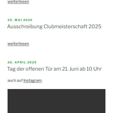
„Clubmeisterschaft
weiterlesen
2025
–
Endergebnisse“
VERÖFFENTLICHT
25. MAI 2025
AM
Ausschreibung Clubmeisterschaft 2025
„Ausschreibung
weiterlesen
Clubmeisterschaft
2025“
VERÖFFENTLICHT
26. APRIL 2025
AM
Tag der offenen Tür am 21. Juni ab 10 Uhr
auch auf
Instagram
.