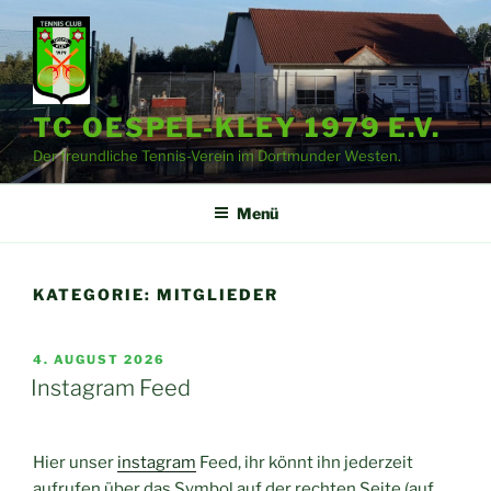
Zum
Inhalt
springen
TC OESPEL-KLEY 1979 E.V.
Der freundliche Tennis-Verein im Dortmunder Westen.
Menü
KATEGORIE:
MITGLIEDER
VERÖFFENTLICHT
4. AUGUST 2026
AM
Instagram Feed
Hier unser
instagram
Feed, ihr könnt ihn jederzeit
aufrufen über das Symbol auf der rechten Seite (auf