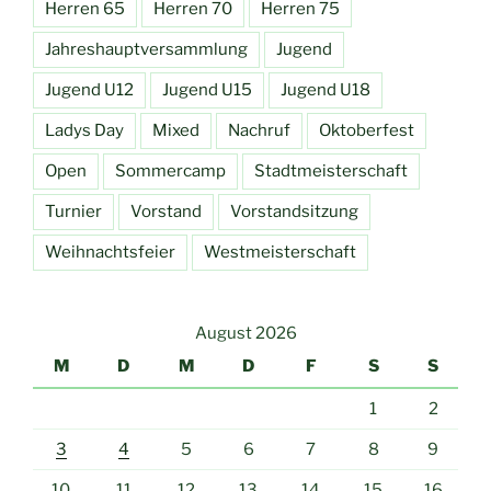
Herren 65
Herren 70
Herren 75
Jahreshauptversammlung
Jugend
Jugend U12
Jugend U15
Jugend U18
Ladys Day
Mixed
Nachruf
Oktoberfest
Open
Sommercamp
Stadtmeisterschaft
Turnier
Vorstand
Vorstandsitzung
Weihnachtsfeier
Westmeisterschaft
August 2026
M
D
M
D
F
S
S
1
2
3
4
5
6
7
8
9
10
11
12
13
14
15
16