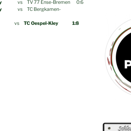
y
vs TV 77 Ense-Bremen 0:6
y
vs TC Bergkamen-
 TC 1 vs
TC Oespel-Kley
1:8