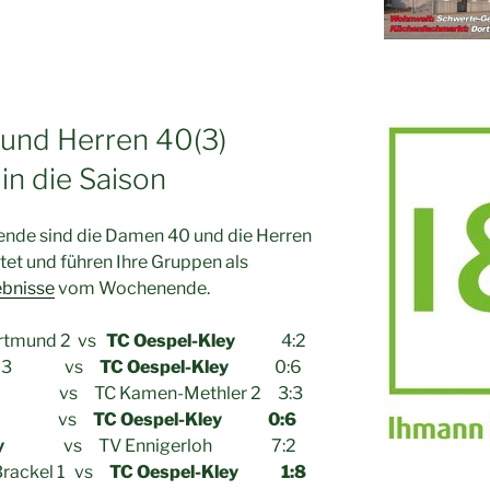
und Herren 40(3)
 in die Saison
ende sind die Damen 40 und die Herren
tet und führen Ihre Gruppen als
ebnisse
vom Wochenende.
ortmund 2 vs
TC Oespel-Kley
4:2
gholz 3 vs
TC Oespel-Kley
0:6
y
vs TC Kamen-Methler 2 3:3
tadt vs
TC Oespel-Kley
0:6
y
vs TV Ennigerloh 7:2
rackel 1 vs
TC Oespel-Kley
1:8