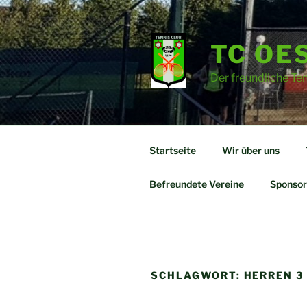
Zum
Inhalt
springen
TC OES
Der freundliche Te
Startseite
Wir über uns
Befreundete Vereine
Sponsor
SCHLAGWORT:
HERREN 3