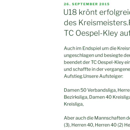
VERÖFFENTLICHT
26. SEPTEMBER 2015
AM
U18 krönt erfolgre
des Kreismeisters
TC Oespel-Kley au
Auch im Endspiel um die Kreis
ungeschlagen und besiegte de
beendet der TC Oespel-Kley ei
und schaffte in der vergangen
Aufstieg.Unsere Aufsteiger:
Damen 50 Verbandsliga, Herren 
Bezirksliga, Damen 40 Kreisliga
Kreisliga,
Aber auch die Mannschaften de
(3), Herren 40, Herren 40 (2) H