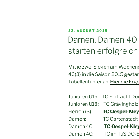
VERÖFFENTLICHT
23. AUGUST 2015
AM
Damen, Damen 40 
starten erfolgreich
Mit je zwei Siegen am Wochen
40(3) in die Saison 2015 gestar
Tabellenführer an.
Hier die Erg
Junioren U15: TC Eintracht D
Junioren U18: TC Grävin
Herren (3):
TC Oespel-Kle
Damen: TC Gartens
Damen 40:
TC Oespel-Kle
Damen 40: TC im TuS DO-B