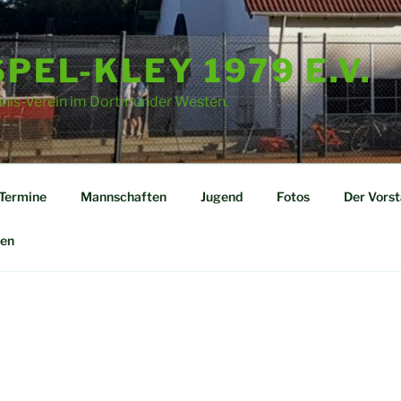
PEL-KLEY 1979 E.V.
nnis-Verein im Dortmunder Westen.
Termine
Mannschaften
Jugend
Fotos
Der Vors
en