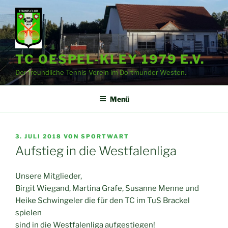
Zum
Inhalt
springen
TC OESPEL-KLEY 1979 E.V.
Der freundliche Tennis-Verein im Dortmunder Westen.
Menü
VERÖFFENTLICHT
3. JULI 2018
VON
SPORTWART
AM
Aufstieg in die Westfalenliga
Unsere Mitglieder,
Birgit Wiegand, Martina Grafe, Susanne Menne und
Heike Schwingeler die für den TC im TuS Brackel
spielen
sind in die Westfalenliga aufgestiegen!