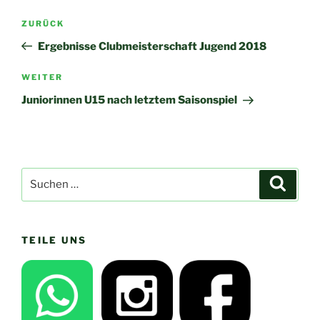
Beitragsnavigation
Vorheriger
ZURÜCK
Beitrag
Ergebnisse Clubmeisterschaft Jugend 2018
Nächster
WEITER
Beitrag
Juniorinnen U15 nach letztem Saisonspiel
Suchen
Suche
nach:
TEILE UNS