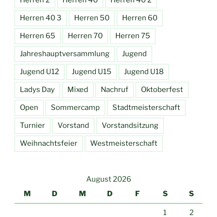
Herren 40 3
Herren 50
Herren 60
Herren 65
Herren 70
Herren 75
Jahreshauptversammlung
Jugend
Jugend U12
Jugend U15
Jugend U18
Ladys Day
Mixed
Nachruf
Oktoberfest
Open
Sommercamp
Stadtmeisterschaft
Turnier
Vorstand
Vorstandsitzung
Weihnachtsfeier
Westmeisterschaft
August 2026
M
D
M
D
F
S
S
1
2