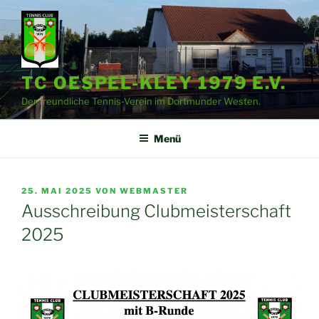
Zum
Inhalt
springen
TC OESPEL-KLEY 1979 E.V.
Der freundliche Tennis-Verein im Dortmunder Westen.
Menü
VERÖFFENTLICHT
25. MAI 2025
VON
WEBMASTER
AM
Ausschreibung Clubmeisterschaft
2025