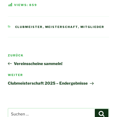
VIEWS:
859
KATEGORIEN
CLUBMEISTER
,
MEISTERSCHAFT
,
MITGLIEDER
Beitragsnavigation
Vorheriger
ZURÜCK
Beitrag
Vereinsscheine sammeln!
Nächster
WEITER
Beitrag
Clubmeisterschaft 2025 – Endergebnisse
Suchen
Suche