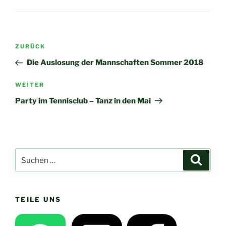
Beitragsnavigation
Vorheriger
ZURÜCK
Beitrag
Die Auslosung der Mannschaften Sommer 2018
Nächster
WEITER
Beitrag
Party im Tennisclub – Tanz in den Mai
Suchen
Suche
nach:
TEILE UNS