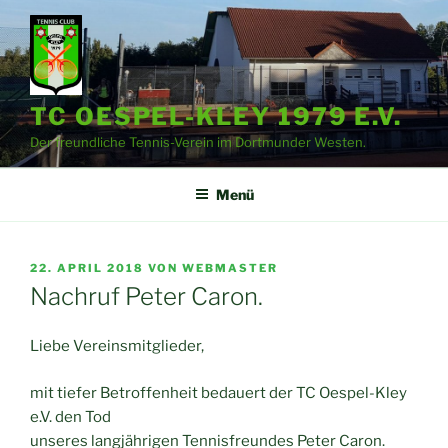
Zum
Inhalt
springen
TC OESPEL-KLEY 1979 E.V.
Der freundliche Tennis-Verein im Dortmunder Westen.
Menü
VERÖFFENTLICHT
22. APRIL 2018
VON
WEBMASTER
AM
Nachruf Peter Caron.
Liebe Vereinsmitglieder,
mit tiefer Betroffenheit bedauert der TC Oespel-Kley
e.V. den Tod
unseres langjährigen Tennisfreundes Peter Caron.