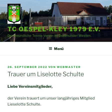
Zum
Inhalt
springen
TC OESPEL-KLEY 1979 E.V.
Der freundliche Tennis-Verein im Dortmunder Westen.
Menü
VERÖFFENTLICHT
26. SEPTEMBER 2022
VON
WEBMASTER
AM
Trauer um Liselotte Schulte
Liebe Vereinsmitglieder,
der Verein trauert um unser langjähriges Mitglied
Lieselotte Schulte.