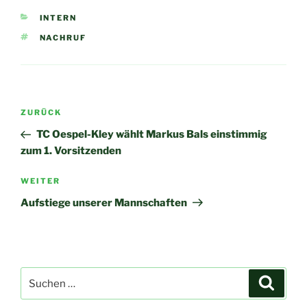
KATEGORIEN
INTERN
SCHLAGWÖRTER
NACHRUF
Beitragsnavigation
Vorheriger
ZURÜCK
Beitrag
TC Oespel-Kley wählt Markus Bals einstimmig
zum 1. Vorsitzenden
Nächster
WEITER
Beitrag
Aufstiege unserer Mannschaften
Suchen
Suche
nach: