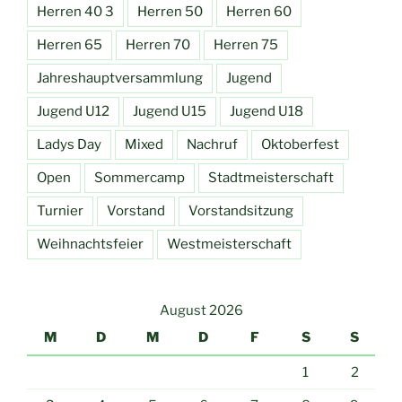
Herren 40 3
Herren 50
Herren 60
Herren 65
Herren 70
Herren 75
Jahreshauptversammlung
Jugend
Jugend U12
Jugend U15
Jugend U18
Ladys Day
Mixed
Nachruf
Oktoberfest
Open
Sommercamp
Stadtmeisterschaft
Turnier
Vorstand
Vorstandsitzung
Weihnachtsfeier
Westmeisterschaft
August 2026
M
D
M
D
F
S
S
1
2