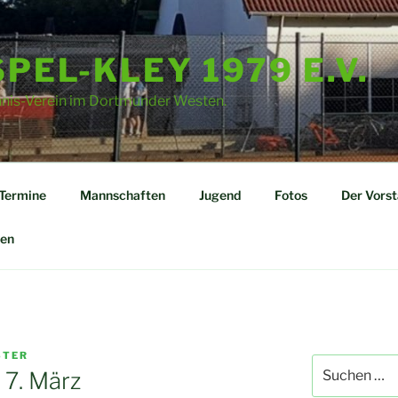
PEL-KLEY 1979 E.V.
nnis-Verein im Dortmunder Westen.
Termine
Mannschaften
Jugend
Fotos
Der Vors
en
TER
Suchen
 7. März
nach: