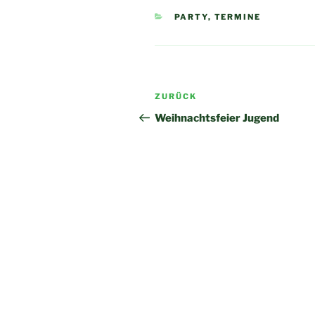
KATEGORIEN
PARTY
,
TERMINE
Beitragsnavigation
Vorheriger
ZURÜCK
Beitrag
Weihnachtsfeier Jugend