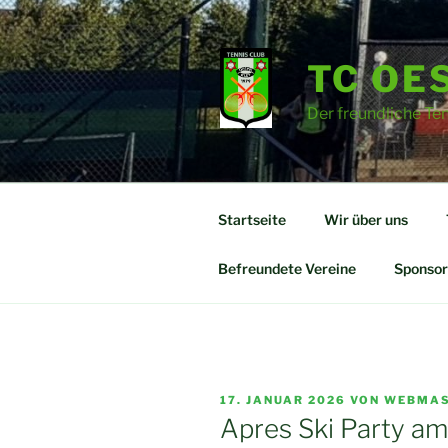
Zum
Inhalt
springen
TC OES
Der freundliche Te
Startseite
Wir über uns
Befreundete Vereine
Sponsor
VERÖFFENTLICHT
17. JANUAR 2026
VON
WEBMAS
AM
Apres Ski Party am