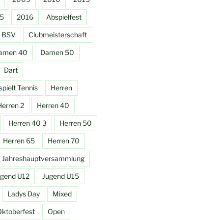
5
2016
Abspielfest
BSV
Clubmeisterschaft
amen 40
Damen 50
Dart
pielt Tennis
Herren
Herren 2
Herren 40
Herren 40 3
Herren 50
Herren 65
Herren 70
Jahreshauptversammlung
ugend U12
Jugend U15
Ladys Day
Mixed
ktoberfest
Open