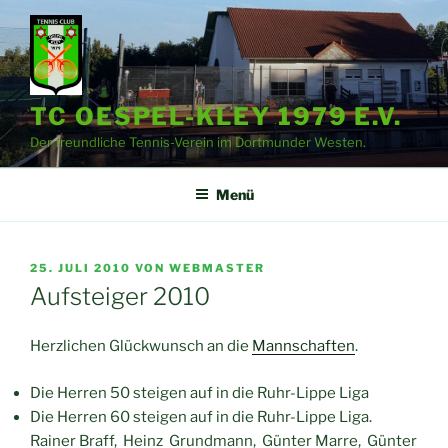
Zum
Inhalt
springen
TC OESPEL-KLEY 1979 E.V.
Der freundliche Tennis-Verein im Dortmunder Westen.
Menü
VERÖFFENTLICHT
25. JULI 2010
VON
WEBMASTER
AM
Aufsteiger 2010
Herzlichen Glückwunsch an die
Mannschaften
.
Die Herren 50 steigen auf in die Ruhr-Lippe Liga
Die Herren 60 steigen auf in die Ruhr-Lippe Liga.
Rainer Braff, Heinz Grundmann, Günter Marre, Günter