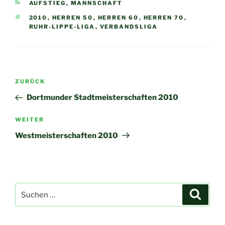
KATEGORIEN
AUFSTIEG
,
MANNSCHAFT
SCHLAGWÖRTER
2010
,
HERREN 50
,
HERREN 60
,
HERREN 70
,
RUHR-LIPPE-LIGA
,
VERBANDSLIGA
Beitragsnavigation
Vorheriger
ZURÜCK
Beitrag
Dortmunder Stadtmeisterschaften 2010
Nächster
WEITER
Beitrag
Westmeisterschaften 2010
Suchen
Suche
nach: