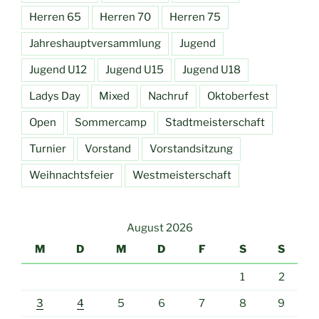
Herren 65
Herren 70
Herren 75
Jahreshauptversammlung
Jugend
Jugend U12
Jugend U15
Jugend U18
Ladys Day
Mixed
Nachruf
Oktoberfest
Open
Sommercamp
Stadtmeisterschaft
Turnier
Vorstand
Vorstandsitzung
Weihnachtsfeier
Westmeisterschaft
August 2026
M
D
M
D
F
S
S
1
2
3
4
5
6
7
8
9