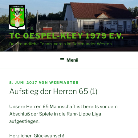
Zum
Inhalt
springen
TC OESPEL-KLEY 1979 E.V.
Der freundliche Tennis-Verein im Dortmunder Westen.
Menü
VERÖFFENTLICHT
8. JUNI 2017
VON
WEBMASTER
AM
Aufstieg der Herren 65 (1)
Unsere
Herren 65
Mannschaft ist bereits vor dem
Abschluß der Spiele in die Ruhr-Lippe Liga
aufgestiegen.
Herzlichen Glückwunsch!