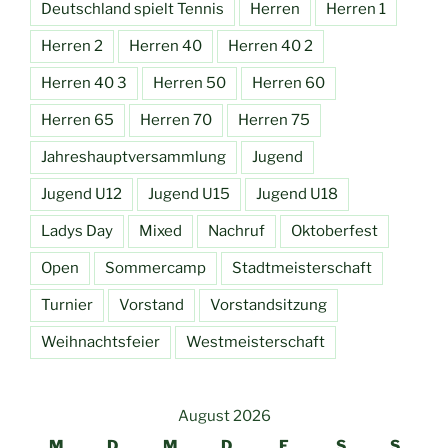
Deutschland spielt Tennis
Herren
Herren 1
Herren 2
Herren 40
Herren 40 2
Herren 40 3
Herren 50
Herren 60
Herren 65
Herren 70
Herren 75
Jahreshauptversammlung
Jugend
Jugend U12
Jugend U15
Jugend U18
Ladys Day
Mixed
Nachruf
Oktoberfest
Open
Sommercamp
Stadtmeisterschaft
Turnier
Vorstand
Vorstandsitzung
Weihnachtsfeier
Westmeisterschaft
August 2026
M
D
M
D
F
S
S