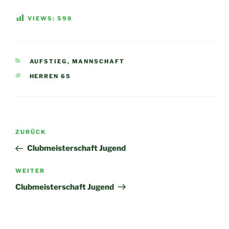
VIEWS:
598
KATEGORIEN
AUFSTIEG
,
MANNSCHAFT
SCHLAGWÖRTER
HERREN 65
Beitragsnavigation
Vorheriger
ZURÜCK
Beitrag
Clubmeisterschaft Jugend
Nächster
WEITER
Beitrag
Clubmeisterschaft Jugend