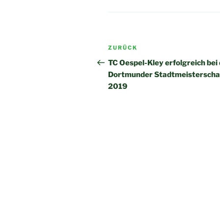
Beitragsnavigation
Vorheriger
ZURÜCK
Beitrag
TC Oespel-Kley erfolgreich bei
Dortmunder Stadtmeisterscha
2019