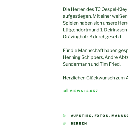
Die Herren des TC Oespel-Kley 
aufgestiegen. Mit einer weiße
Spielen haben sich unsere Her
Lütgendortmund 1, Deiringsen 
Grävingholz 3 durchgesetzt.
Für die Mannschaft haben gespi
Henning Schippers, Andre Abts
Sundermann und Tim Fried.
Herzlichen Glückwunsch zum A
VIEWS:
1.057
KATEGORIEN
AUFSTIEG
,
FOTOS
,
MANNS
SCHLAGWÖRTER
HERREN