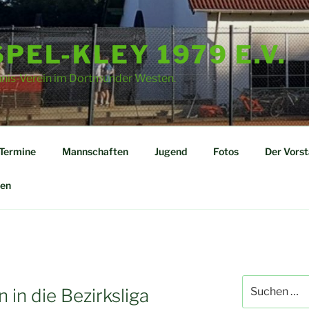
PEL-KLEY 1979 E.V.
nnis-Verein im Dortmunder Westen.
Termine
Mannschaften
Jugend
Fotos
Der Vors
en
Suchen
 in die Bezirksliga
nach: