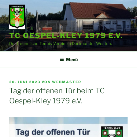
Zum
Inhalt
springen
TC OESPEL-KLEY 1979 E.V.
Der freundliche Tennis-Verein im Dortmunder Westen.
Menü
VERÖFFENTLICHT
20. JUNI 2023
VON
WEBMASTER
AM
Tag der offenen Tür beim TC
Oespel-Kley 1979 e.V.