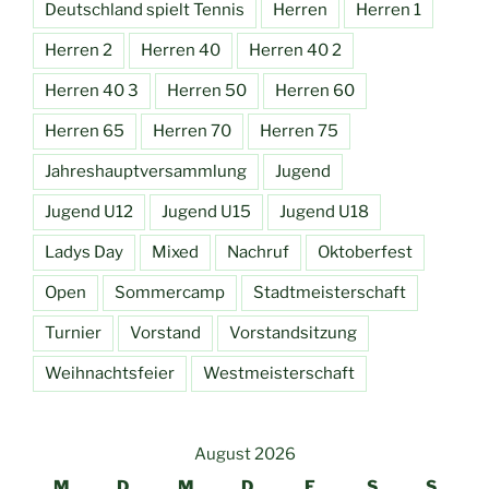
Deutschland spielt Tennis
Herren
Herren 1
Herren 2
Herren 40
Herren 40 2
Herren 40 3
Herren 50
Herren 60
Herren 65
Herren 70
Herren 75
Jahreshauptversammlung
Jugend
Jugend U12
Jugend U15
Jugend U18
Ladys Day
Mixed
Nachruf
Oktoberfest
Open
Sommercamp
Stadtmeisterschaft
Turnier
Vorstand
Vorstandsitzung
Weihnachtsfeier
Westmeisterschaft
August 2026
M
D
M
D
F
S
S