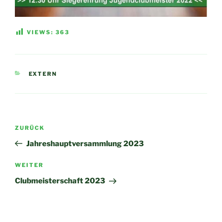
VIEWS:
363
KATEGORIEN
EXTERN
Beitragsnavigation
Vorheriger
ZURÜCK
Beitrag
Jahreshauptversammlung 2023
Nächster
WEITER
Beitrag
Clubmeisterschaft 2023