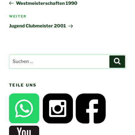
Beitrag
Westmeisterschaften 1990
Nächster
WEITER
Beitrag
Jugend Clubmeister 2001
Suchen
Suche
nach:
TEILE UNS