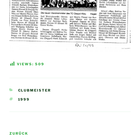
VIEWS:
509
KATEGORIEN
CLUBMEISTER
SCHLAGWÖRTER
1999
Beitragsnavigation
Vorheriger
ZURÜCK