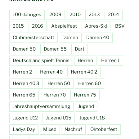
100-Jähriges
2009
2010
2013
2014
2015
2016
Abspielfest
Apres-Ski
BSV
Clubmeisterschaft
Damen
Damen 40
Damen 50
Damen 55
Dart
Deutschland spielt Tennis
Herren
Herren 1
Herren 2
Herren 40
Herren 40 2
Herren 40 3
Herren 50
Herren 60
Herren 65
Herren 70
Herren 75
Jahreshauptversammlung
Jugend
Jugend U12
Jugend U15
Jugend U18
Ladys Day
Mixed
Nachruf
Oktoberfest