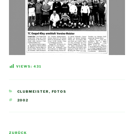
VIEWS:
431
KATEGORIEN
CLUBMEISTER
,
FOTOS
SCHLAGWÖRTER
2002
Beitragsnavigation
Vorheriger
ZURÜCK