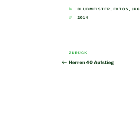
KATEGORIEN
CLUBMEISTER
,
FOTOS
,
JU
SCHLAGWÖRTER
2014
Beitragsnavigation
Vorheriger
ZURÜCK
Beitrag
Herren 40 Aufstieg