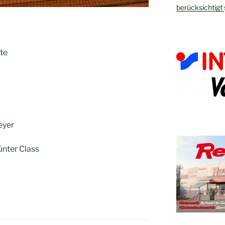
berücksichtigt
te
eyer
ünter Class