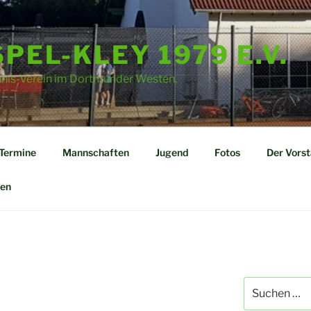
PEL-KLEY 1979 E.V.
nnis-Verein im Dortmunder Westen.
Termine
Mannschaften
Jugend
Fotos
Der Vors
en
Suchen
nach: