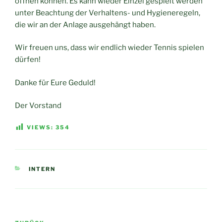
öffnen können. Es kann wieder Einzel gespielt werden
unter Beachtung der Verhaltens- und Hygieneregeln,
die wir an der Anlage ausgehängt haben.
Wir freuen uns, dass wir endlich wieder Tennis spielen
dürfen!
Danke für Eure Geduld!
Der Vorstand
VIEWS:
354
KATEGORIEN
INTERN
Beitragsnavigation