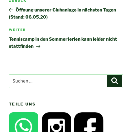
Vorheriger
ZURÜCK
Beitrag
Öffnung unserer Clubanlage in nächsten Tagen
(Stand: 06.05.20)
Nächster
WEITER
Beitrag
Tenniscamp in den Sommerferien kann leider nicht
stattfinden
Suchen
Suche
nach:
TEILE UNS