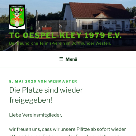
Zum
Inhalt
springen
TC OESPEL-KLEY 1979 E.V.
Der freundliche Tennis-Verein im Dortmunder Westen.
Menü
VERÖFFENTLICHT
8. MAI 2020
VON
WEBMASTER
AM
Die Plätze sind wieder
freigegeben!
Liebe Vereinsmitglieder,
wir freuen uns, dass wir unsere Plätze ab sofort wieder