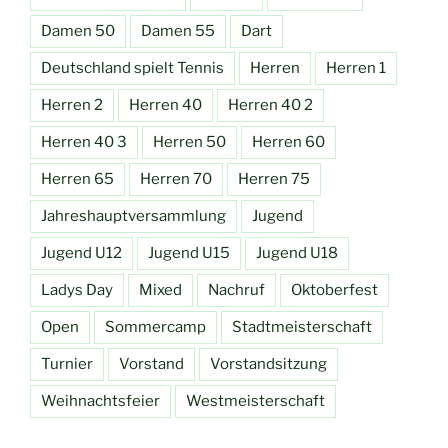
Damen 50
Damen 55
Dart
Deutschland spielt Tennis
Herren
Herren 1
Herren 2
Herren 40
Herren 40 2
Herren 40 3
Herren 50
Herren 60
Herren 65
Herren 70
Herren 75
Jahreshauptversammlung
Jugend
Jugend U12
Jugend U15
Jugend U18
Ladys Day
Mixed
Nachruf
Oktoberfest
Open
Sommercamp
Stadtmeisterschaft
Turnier
Vorstand
Vorstandsitzung
Weihnachtsfeier
Westmeisterschaft