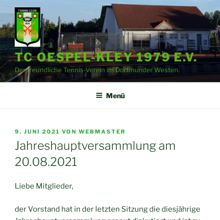
Zum
Inhalt
springen
TC OESPEL-KLEY 1979 E.V.
Der freundliche Tennis-Verein im Dortmunder Westen.
Menü
VERÖFFENTLICHT
9. JUNI 2021
VON
WEBMASTER
AM
Jahreshauptversammlung am
20.08.2021
Liebe Mitglieder,
der Vorstand hat in der letzten Sitzung die diesjährige