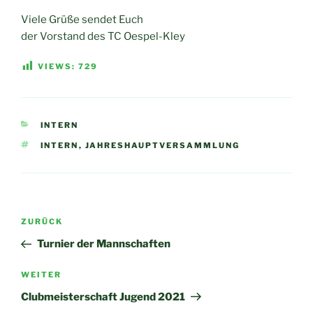
Viele Grüße sendet Euch
der Vorstand des TC Oespel-Kley
VIEWS:
729
KATEGORIEN
INTERN
SCHLAGWÖRTER
INTERN
,
JAHRESHAUPTVERSAMMLUNG
Beitragsnavigation
Vorheriger
ZURÜCK
Beitrag
Turnier der Mannschaften
Nächster
WEITER
Beitrag
Clubmeisterschaft Jugend 2021