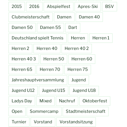
2015
2016
Abspielfest
Apres-Ski
BSV
Clubmeisterschaft
Damen
Damen 40
Damen 50
Damen 55
Dart
Deutschland spielt Tennis
Herren
Herren 1
Herren 2
Herren 40
Herren 40 2
Herren 40 3
Herren 50
Herren 60
Herren 65
Herren 70
Herren 75
Jahreshauptversammlung
Jugend
Jugend U12
Jugend U15
Jugend U18
Ladys Day
Mixed
Nachruf
Oktoberfest
Open
Sommercamp
Stadtmeisterschaft
Turnier
Vorstand
Vorstandsitzung