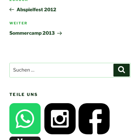
Vorheriger
Beitrag
Abspielfest 2012
Nächster
WEITER
Beitrag
Sommercamp 2013
Suchen
Suche
nach:
TEILE UNS