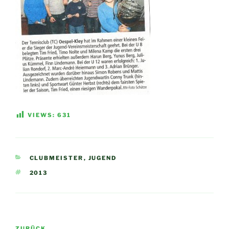
VIEWS:
631
KATEGORIEN
CLUBMEISTER
,
JUGEND
SCHLAGWÖRTER
2013
Beitragsnavigation
ZURÜCK