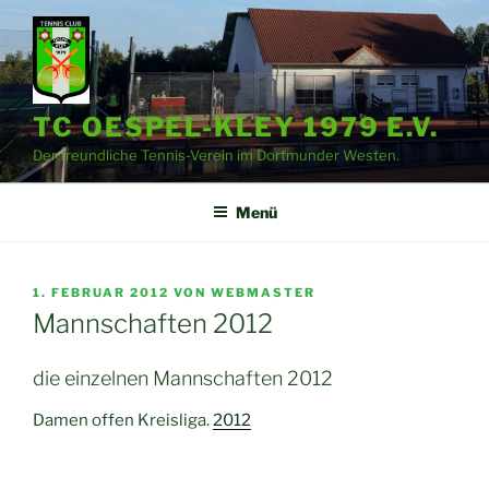
Zum
Inhalt
springen
TC OESPEL-KLEY 1979 E.V.
Der freundliche Tennis-Verein im Dortmunder Westen.
Menü
VERÖFFENTLICHT
1. FEBRUAR 2012
VON
WEBMASTER
AM
Mannschaften 2012
die einzelnen Mannschaften 2012
Damen offen Kreisliga.
2012