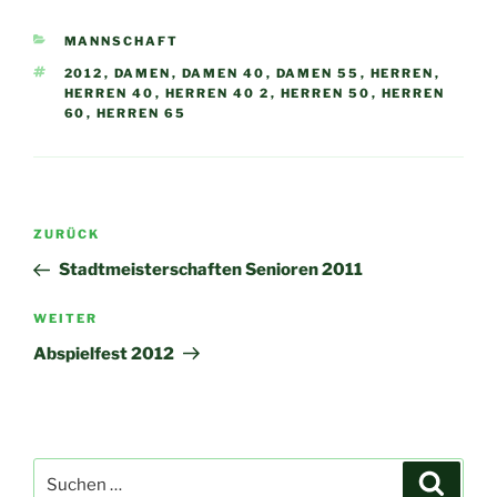
KATEGORIEN
MANNSCHAFT
SCHLAGWÖRTER
2012
,
DAMEN
,
DAMEN 40
,
DAMEN 55
,
HERREN
,
HERREN 40
,
HERREN 40 2
,
HERREN 50
,
HERREN
60
,
HERREN 65
Beitragsnavigation
Vorheriger
ZURÜCK
Beitrag
Stadtmeisterschaften Senioren 2011
Nächster
WEITER
Beitrag
Abspielfest 2012
Suchen
Suche