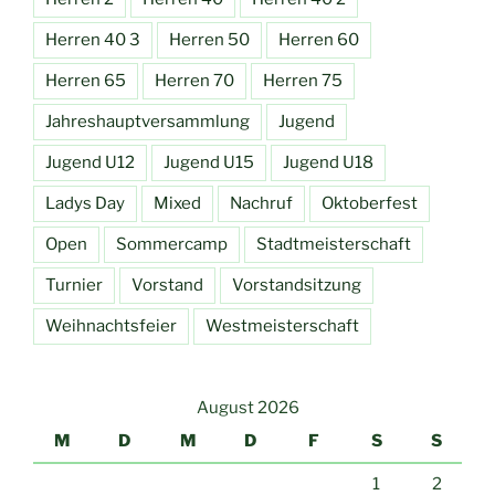
Herren 40 3
Herren 50
Herren 60
Herren 65
Herren 70
Herren 75
Jahreshauptversammlung
Jugend
Jugend U12
Jugend U15
Jugend U18
Ladys Day
Mixed
Nachruf
Oktoberfest
Open
Sommercamp
Stadtmeisterschaft
Turnier
Vorstand
Vorstandsitzung
Weihnachtsfeier
Westmeisterschaft
August 2026
M
D
M
D
F
S
S
1
2