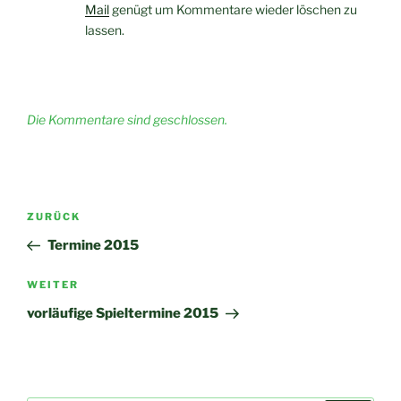
Mail
genügt um Kommentare wieder löschen zu
lassen.
Die Kommentare sind geschlossen.
Beitragsnavigation
Vorheriger
ZURÜCK
Beitrag
Termine 2015
Nächster
WEITER
Beitrag
vorläufige Spieltermine 2015