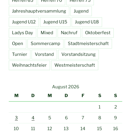
Herren 65
Herren 70
Herren 75
Jahreshauptversammlung
Jugend
Jugend U12
Jugend U15
Jugend U18
Ladys Day
Mixed
Nachruf
Oktoberfest
Open
Sommercamp
Stadtmeisterschaft
Turnier
Vorstand
Vorstandsitzung
Weihnachtsfeier
Westmeisterschaft
August 2026
M
D
M
D
F
S
S
1
2
3
4
5
6
7
8
9
10
11
12
13
14
15
16