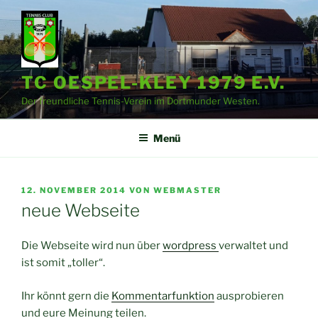
Zum
Inhalt
springen
TC OESPEL-KLEY 1979 E.V.
Der freundliche Tennis-Verein im Dortmunder Westen.
Menü
VERÖFFENTLICHT
12. NOVEMBER 2014
VON
WEBMASTER
AM
neue Webseite
Die Webseite wird nun über
wordpress
verwaltet und
ist somit „toller“.
Ihr könnt gern die
Kommentarfunktion
ausprobieren
und eure Meinung teilen.