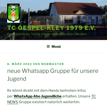
Zum
Inhalt
springen
TC OESPEL-KLEY 1979 E.V.
Der freundliche Tennis-Verein im Dortmunder Westen.
Menü
VERÖFFENTLICHT
8. MÄRZ 2022
VON
WEBMASTER
AM
neue Whatsapp Gruppe für unsere
Jugend
Ihr könnt direkt mit dem Handy beitreten: Infos
per
WhatsApp Abo Jugendliche
erhalten. Unsere
TC
NEWS
Gruppe existiert natürlich weiterhin.