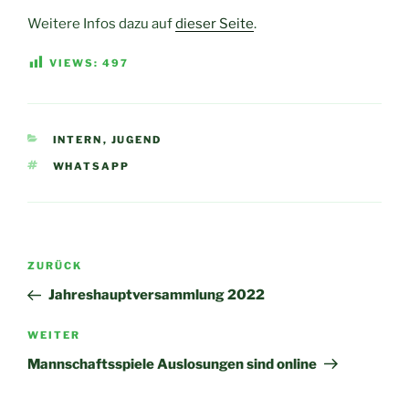
Weitere Infos dazu auf
dieser Seite
.
VIEWS:
497
KATEGORIEN
INTERN
,
JUGEND
SCHLAGWÖRTER
WHATSAPP
Beitragsnavigation
Vorheriger
ZURÜCK
Beitrag
Jahreshauptversammlung 2022
Nächster
WEITER
Beitrag
Mannschaftsspiele Auslosungen sind online