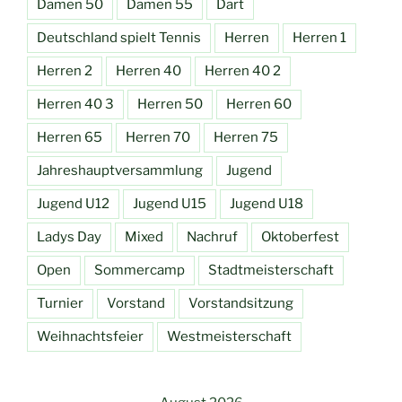
Damen 50
Damen 55
Dart
Deutschland spielt Tennis
Herren
Herren 1
Herren 2
Herren 40
Herren 40 2
Herren 40 3
Herren 50
Herren 60
Herren 65
Herren 70
Herren 75
Jahreshauptversammlung
Jugend
Jugend U12
Jugend U15
Jugend U18
Ladys Day
Mixed
Nachruf
Oktoberfest
Open
Sommercamp
Stadtmeisterschaft
Turnier
Vorstand
Vorstandsitzung
Weihnachtsfeier
Westmeisterschaft