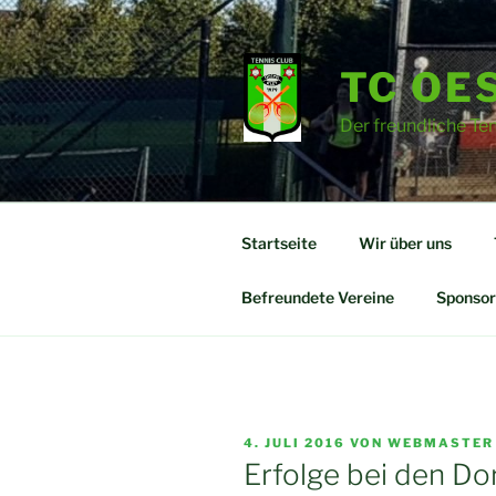
Zum
Inhalt
springen
TC OES
Der freundliche Te
Startseite
Wir über uns
Befreundete Vereine
Sponsor
VERÖFFENTLICHT
4. JULI 2016
VON
WEBMASTER
AM
Erfolge bei den D