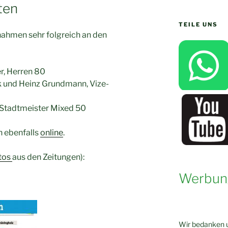
ten
TEILE UNS
nahmen sehr folgreich an den
r, Herren 80
k und Heinz Grundmann, Vize-
 Stadtmeister Mixed 50
n ebenfalls
online
.
tos
aus den Zeitungen):
Werbun
Wir bedanken u