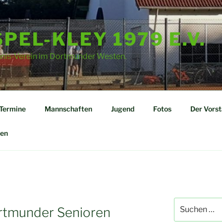
PEL-KLEY 1979 E.V.
nnis-Verein im Dortmunder Westen.
Termine
Mannschaften
Jugend
Fotos
Der Vors
en
Suchen
ortmunder Senioren
nach: