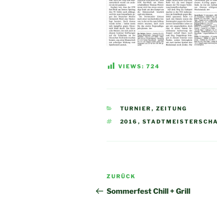
VIEWS:
724
KATEGORIEN
TURNIER
,
ZEITUNG
SCHLAGWÖRTER
2016
,
STADTMEISTERSCH
Beitragsnavigation
Vorheriger
ZURÜCK
Beitrag
Sommerfest Chill + Grill