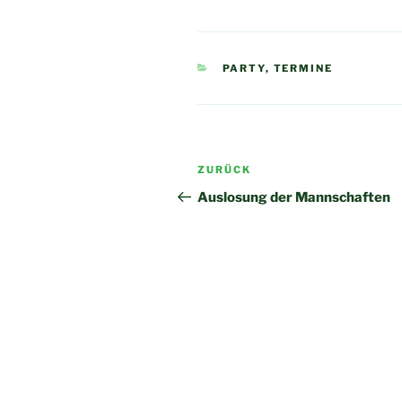
KATEGORIEN
PARTY
,
TERMINE
Beitragsnavigation
Vorheriger
ZURÜCK
Beitrag
Auslosung der Mannschaften