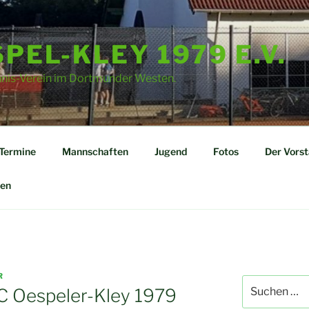
PEL-KLEY 1979 E.V.
nnis-Verein im Dortmunder Westen.
Termine
Mannschaften
Jugend
Fotos
Der Vors
en
R
Suchen
C Oespeler-Kley 1979
nach: