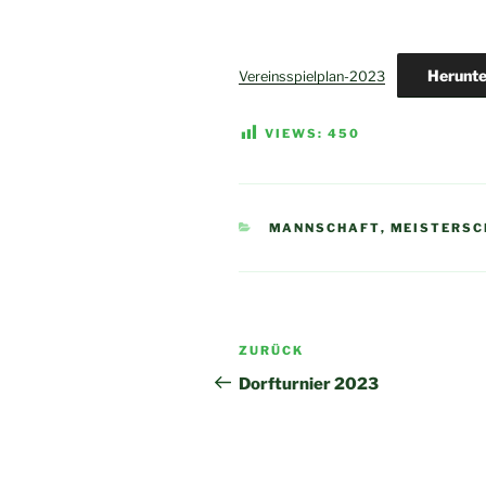
Herunte
Vereinsspielplan-2023
VIEWS:
450
KATEGORIEN
MANNSCHAFT
,
MEISTERSC
Beitragsnavigation
Vorheriger
ZURÜCK
Beitrag
Dorfturnier 2023