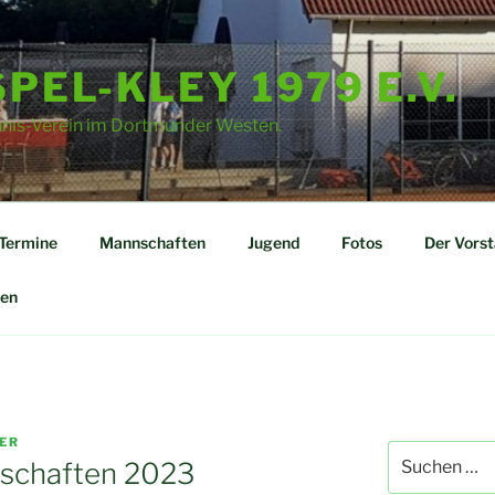
PEL-KLEY 1979 E.V.
nnis-Verein im Dortmunder Westen.
Termine
Mannschaften
Jugend
Fotos
Der Vors
en
ER
Suchen
nschaften 2023
nach: