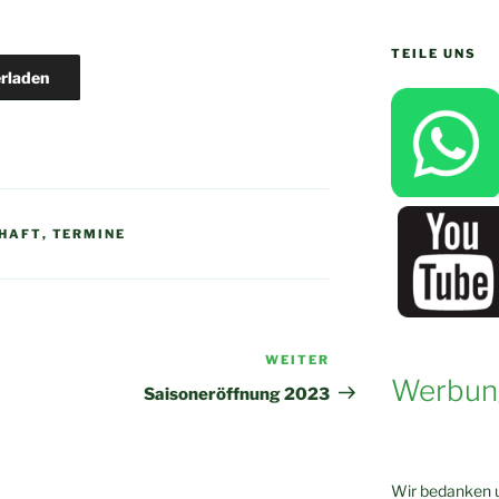
TEILE UNS
rladen
HAFT
,
TERMINE
WEITER
Nächster
Werbun
Beitrag
Saisoneröffnung 2023
Wir bedanken u