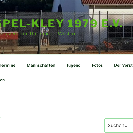
PEL-KLEY 1979 E.V.
nnis-Verein im Dortmunder Westen.
Termine
Mannschaften
Jugend
Fotos
Der Vors
en
T
Suchen
nach: