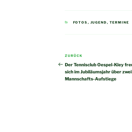
KATEGORIEN
FOTOS
,
JUGEND
,
TERMINE
Beitragsnavigation
Vorheriger
ZURÜCK
Beitrag
Der Tennisclub Oespel-Kley fre
sich im Jubiläumsjahr über zwei
Mannschafts-Aufstiege