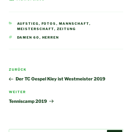
KATEGORIEN
AUFSTIEG
,
FOTOS
,
MANNSCHAFT
,
MEISTERSCHAFT
,
ZEITUNG
SCHLAGWÖRTER
DAMEN 60
,
HERREN
Beitragsnavigation
Vorheriger
ZURÜCK
Beitrag
Der TC Oespel Kley ist Westmeister 2019
Nächster
WEITER
Beitrag
Tenniscamp 2019