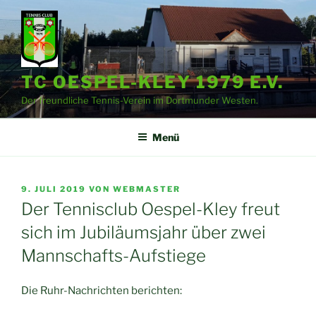
Zum
Inhalt
springen
TC OESPEL-KLEY 1979 E.V.
Der freundliche Tennis-Verein im Dortmunder Westen.
Menü
VERÖFFENTLICHT
9. JULI 2019
VON
WEBMASTER
AM
Der Tennisclub Oespel-Kley freut
sich im Jubiläumsjahr über zwei
Mannschafts-Aufstiege
Die Ruhr-Nachrichten berichten: