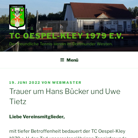
Zum
Inhalt
springen
TC OESPEL-KLEY 1979 E.V.
Der freundliche Tennis-Verein im Dortmunder Westen.
Menü
VERÖFFENTLICHT
19. JUNI 2022
VON
WEBMASTER
AM
Trauer um Hans Bücker und Uwe
Tietz
Liebe Vereinsmitglieder,
mit tiefer Betroffenheit bedauert der TC Oespel-Kley