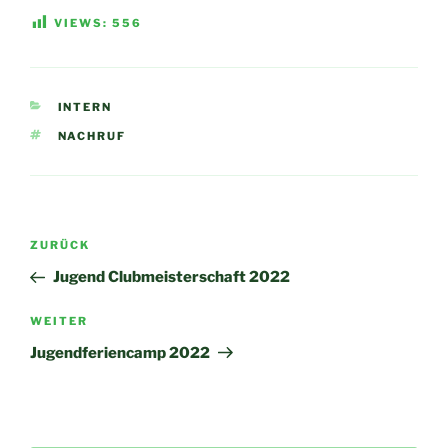
VIEWS:
556
KATEGORIEN
INTERN
SCHLAGWÖRTER
NACHRUF
Beitragsnavigation
Vorheriger
ZURÜCK
Beitrag
Jugend Clubmeisterschaft 2022
Nächster
WEITER
Beitrag
Jugendferiencamp 2022