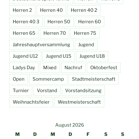
Herren 2
Herren 40
Herren 40 2
Herren 40 3
Herren 50
Herren 60
Herren 65
Herren 70
Herren 75
Jahreshauptversammlung
Jugend
Jugend U12
Jugend U15
Jugend U18
Ladys Day
Mixed
Nachruf
Oktoberfest
Open
Sommercamp
Stadtmeisterschaft
Turnier
Vorstand
Vorstandsitzung
Weihnachtsfeier
Westmeisterschaft
August 2026
M
D
M
D
F
S
S