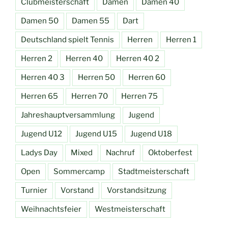
Clubmeisterschaft
Damen
Damen 40
Damen 50
Damen 55
Dart
Deutschland spielt Tennis
Herren
Herren 1
Herren 2
Herren 40
Herren 40 2
Herren 40 3
Herren 50
Herren 60
Herren 65
Herren 70
Herren 75
Jahreshauptversammlung
Jugend
Jugend U12
Jugend U15
Jugend U18
Ladys Day
Mixed
Nachruf
Oktoberfest
Open
Sommercamp
Stadtmeisterschaft
Turnier
Vorstand
Vorstandsitzung
Weihnachtsfeier
Westmeisterschaft