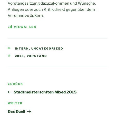
Vorstandssitzung dazuzukommen und Wünsche,
Anliegen oder auch Kritik direkt gegenüber dem
Vorstand zu äußern.
VIEWS:
508
KATEGORIEN
INTERN
,
UNCATEGORIZED
SCHLAGWÖRTER
2015
,
VORSTAND
Beitragsnavigation
Vorheriger
ZURÜCK
Beitrag
Stadtmeisterschften Mixed 2015
Nächster
WEITER
Beitrag
Das Duell