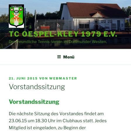
Zum
Inhalt
springen
TC OESPEL-KLEY 1979 E.V.
Der freundliche Tennis-Verein im Dortmunder Westen.
Menü
VERÖFFENTLICHT
21. JUNI 2015
VON
WEBMASTER
AM
Vorstandssitzung
Vorstandssitzung
Die nächste Sitzung des Vorstandes findet am
23.06.15 um 18.30 Uhr im Clubhaus statt. Jedes
Mitglied ist eingeladen, zu Beginn der