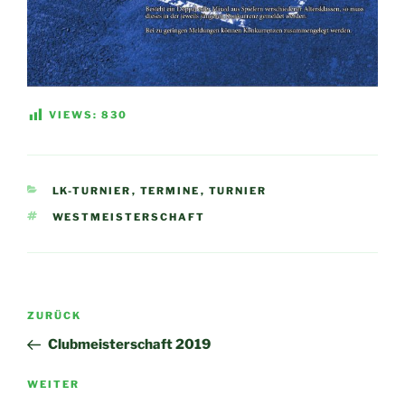
VIEWS:
830
KATEGORIEN
LK-TURNIER
,
TERMINE
,
TURNIER
SCHLAGWÖRTER
WESTMEISTERSCHAFT
Beitragsnavigation
Vorheriger
ZURÜCK
Beitrag
Clubmeisterschaft 2019
Nächster
WEITER