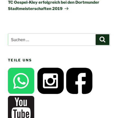
Beitrag
TC Oespel-Kley erfolgreich bei den Dortmunder
Stadtmeisterschaften 2019
Suchen
Suche
nach:
TEILE UNS