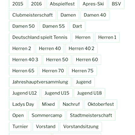
2015
2016
Abspielfest
Apres-Ski
BSV
Clubmeisterschaft
Damen
Damen 40
Damen 50
Damen 55
Dart
Deutschland spielt Tennis
Herren
Herren 1
Herren 2
Herren 40
Herren 40 2
Herren 40 3
Herren 50
Herren 60
Herren 65
Herren 70
Herren 75
Jahreshauptversammlung
Jugend
Jugend U12
Jugend U15
Jugend U18
Ladys Day
Mixed
Nachruf
Oktoberfest
Open
Sommercamp
Stadtmeisterschaft
Turnier
Vorstand
Vorstandsitzung