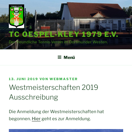
Zum
Inhalt
springen
TC OESPEL-KLEY 1979 E.V.
Der freundliche Tennis-Verein im Dortmunder Westen.
Menü
VERÖFFENTLICHT
13. JUNI 2019
VON
WEBMASTER
AM
Westmeisterschaften 2019
Ausschreibung
Die Anmeldung der Westmeisterschaften hat
begonnen.
Hier
geht es zur Anmeldung.