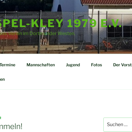
PEL-KLEY 1979 E.V.
nnis-Verein im Dortmunder Westen.
Termine
Mannschaften
Jugend
Fotos
Der Vors
en
R
Suchen
mmeln!
nach: