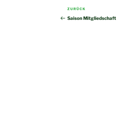
Beitragsnavigation
Vorheriger
ZURÜCK
Beitrag
Saison Mitgliedschaft