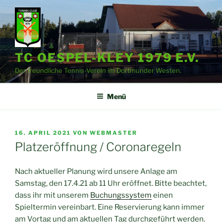
Zum
Inhalt
springen
TC OESPEL-KLEY 1979 E.V.
Der freundliche Tennis-Verein im Dortmunder Westen.
Menü
VERÖFFENTLICHT
16. APRIL 2021
VON
WEBMASTER
AM
Platzeröffnung / Coronaregeln
Nach aktueller Planung wird unsere Anlage am
Samstag, den 17.4.21 ab 11 Uhr eröffnet. Bitte beachtet,
dass ihr mit unserem
Buchungssystem
einen
Spieltermin vereinbart. Eine Reservierung kann immer
am Vortag und am aktuellen Tag durchgeführt werden.