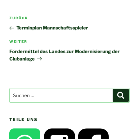
Beitragsnavigation
Vorheriger
ZURÜCK
Beitrag
Terminplan Mannschaftsspieler
Nächster
WEITER
Beitrag
Fördermittel des Landes zur Modernisierung der
Clubanlage
Suchen
Suche
nach:
TEILE UNS