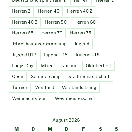
Deutschland spielt Tennis
Herren
Herren 1
Herren 2
Herren 40
Herren 40 2
Herren 40 3
Herren 50
Herren 60
Herren 65
Herren 70
Herren 75
Jahreshauptversammlung
Jugend
Jugend U12
Jugend U15
Jugend U18
Ladys Day
Mixed
Nachruf
Oktoberfest
Open
Sommercamp
Stadtmeisterschaft
Turnier
Vorstand
Vorstandsitzung
Weihnachtsfeier
Westmeisterschaft
August 2026
M
D
M
D
F
S
S