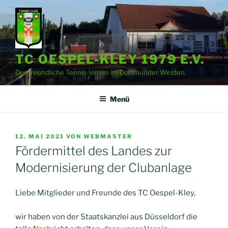
Zum
Inhalt
springen
TC OESPEL-KLEY 1979 E.V.
Der freundliche Tennis-Verein im Dortmunder Westen.
Menü
VERÖFFENTLICHT
12. MAI 2021
VON
WEBMASTER
AM
Fördermittel des Landes zur
Modernisierung der Clubanlage
Liebe Mitglieder und Freunde des TC Oespel-Kley,
wir haben von der Staatskanzlei aus Düsseldorf die