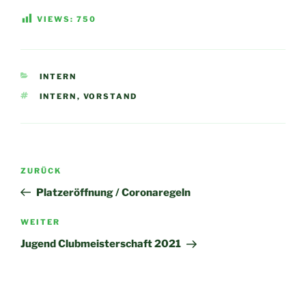
VIEWS:
750
KATEGORIEN
INTERN
SCHLAGWÖRTER
INTERN
,
VORSTAND
Beitragsnavigation
Vorheriger
ZURÜCK
Beitrag
Platzeröffnung / Coronaregeln
Nächster
WEITER
Beitrag
Jugend Clubmeisterschaft 2021