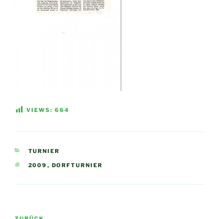
VIEWS:
664
KATEGORIEN
TURNIER
SCHLAGWÖRTER
2009
,
DORFTURNIER
Beitragsnavigation
ZURÜCK