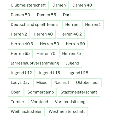
Clubmeisterschaft
Damen
Damen 40
Damen 50
Damen 55
Dart
Deutschland spielt Tennis
Herren
Herren 1
Herren 2
Herren 40
Herren 40 2
Herren 40 3
Herren 50
Herren 60
Herren 65
Herren 70
Herren 75
Jahreshauptversammlung
Jugend
Jugend U12
Jugend U15
Jugend U18
Ladys Day
Mixed
Nachruf
Oktoberfest
Open
Sommercamp
Stadtmeisterschaft
Turnier
Vorstand
Vorstandsitzung
Weihnachtsfeier
Westmeisterschaft