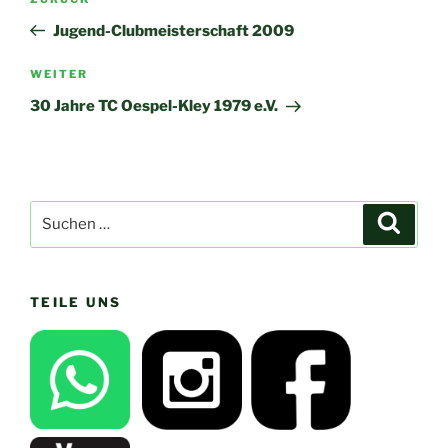
Vorheriger
Beitrag
Jugend-Clubmeisterschaft 2009
Nächster
WEITER
Beitrag
30 Jahre TC Oespel-Kley 1979 e.V.
Suchen
Suche
nach:
TEILE UNS