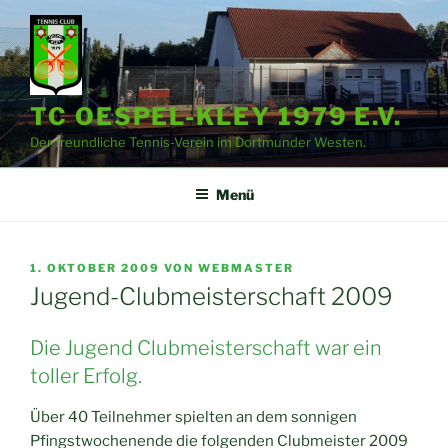
Zum
Inhalt
springen
TC OESPEL-KLEY 1979 E.V.
Der freundliche Tennis-Verein im Dortmunder Westen.
Menü
VERÖFFENTLICHT
1. OKTOBER 2009
VON
WEBMASTER
AM
Jugend-Clubmeisterschaft 2009
Die Jugend Clubmeisterschaft war ein
toller Erfolg.
Über 40 Teilnehmer spielten an dem sonnigen
Pfingstwochenende die folgenden Clubmeister 2009