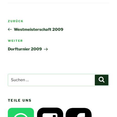
Beitragsnavigation
Vorheriger
ZURÜCK
Beitrag
Westmeisterschaft 2009
Nächster
WEITER
Beitrag
Dorfturnier 2009
Suchen
Suche
nach:
TEILE UNS