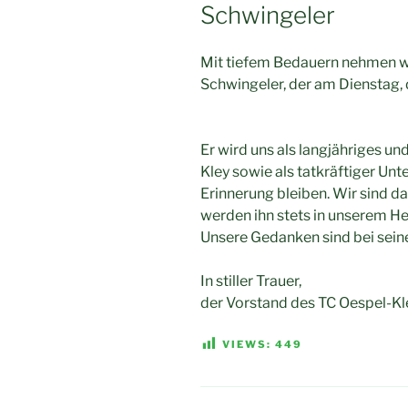
Schwingeler
Mit tiefem Bedauern nehmen w
Schwingeler, der am Dienstag, 
Er wird uns als langjähriges u
Kley sowie als tatkräftiger Un
Erinnerung bleiben. Wir sind d
werden ihn stets in unserem He
Unsere Gedanken sind bei sein
In stiller Trauer,
der Vorstand des TC Oespel-Kl
VIEWS:
449