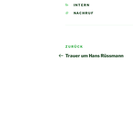
KATEGORIEN
INTERN
SCHLAGWÖRTER
NACHRUF
Beitragsnavigation
Vorheriger
ZURÜCK
Beitrag
Trauer um Hans Rüssmann