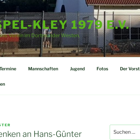
PEL-KLEY 1979 E.V.
nnis-Verein im Dortmunder Westen.
Termine
Mannschaften
Jugend
Fotos
Der Vors
en
STER
Suchen
denken an Hans-Günter
nach: