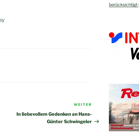
berücksichtigt
ey
WEITER
Nächster
Beitrag
In liebevollem Gedenken an Hans-
Günter Schwingeler