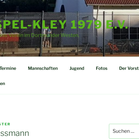
PEL-KLEY 1979 E.V.
nnis-Verein im Dortmunder Westen.
Termine
Mannschaften
Jugend
Fotos
Der Vors
en
STER
Suchen
üssmann
nach: