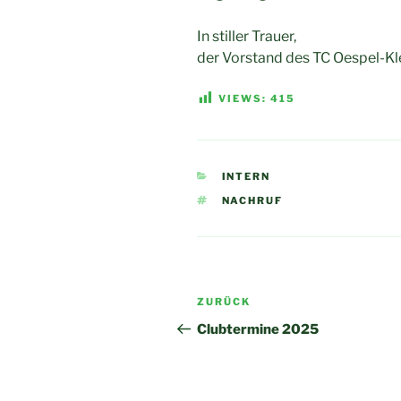
In stiller Trauer,
der Vorstand des TC Oespel-Kl
VIEWS:
415
KATEGORIEN
INTERN
SCHLAGWÖRTER
NACHRUF
Beitragsnavigation
Vorheriger
ZURÜCK
Beitrag
Clubtermine 2025