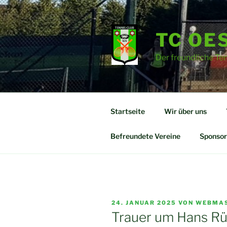
Zum
Inhalt
springen
TC OES
Der freundliche Te
Startseite
Wir über uns
Befreundete Vereine
Sponsor
VERÖFFENTLICHT
24. JANUAR 2025
VON
WEBMA
AM
Trauer um Hans R