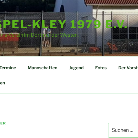
PEL-KLEY 1979 E.V.
nnis-Verein im Dortmunder Westen.
Termine
Mannschaften
Jugend
Fotos
Der Vors
en
ER
Suchen
nach: