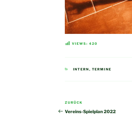
VIEWS:
420
KATEGORIEN
INTERN
,
TERMINE
Beitragsnavigation
Vorheriger
ZURÜCK
Beitrag
Vereins-Spielplan 2022