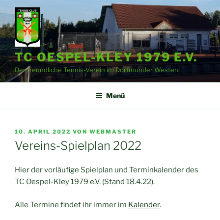
Zum
Inhalt
springen
TC OESPEL-KLEY 1979 E.V.
Der freundliche Tennis-Verein im Dortmunder Westen.
Menü
VERÖFFENTLICHT
10. APRIL 2022
VON
WEBMASTER
AM
Vereins-Spielplan 2022
Hier der vorläufige Spielplan und Terminkalender des
TC Oespel-Kley 1979 e.V. (Stand 18.4.22).
Alle Termine findet ihr immer im
Kalender
.