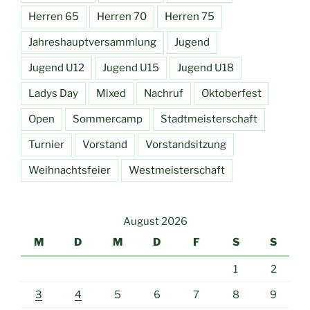
Herren 65
Herren 70
Herren 75
Jahreshauptversammlung
Jugend
Jugend U12
Jugend U15
Jugend U18
Ladys Day
Mixed
Nachruf
Oktoberfest
Open
Sommercamp
Stadtmeisterschaft
Turnier
Vorstand
Vorstandsitzung
Weihnachtsfeier
Westmeisterschaft
August 2026
M
D
M
D
F
S
S
1
2
3
4
5
6
7
8
9