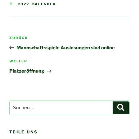
SCHLAGWÖRTER
2022
,
KALENDER
Beitragsnavigation
Vorheriger
ZURÜCK
Beitrag
Mannschaftsspiele Auslosungen sind online
Nächster
WEITER
Beitrag
Platzeröffnung
Suchen
Suche
nach:
TEILE UNS