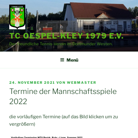
Zum
Inhalt
springen
TC OESPEL-KLEY 1979 E.V.
Der freundliche Tennis-Verein im Dortmunder Westen.
Menü
VERÖFFENTLICHT
24. NOVEMBER 2021
VON
WEBMASTER
AM
Termine der Mannschaftsspiele
2022
die vorläufigen Termine (auf das Bild klicken um zu
vergrößern)