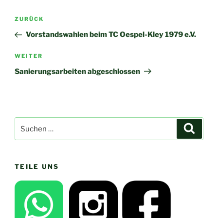
Beitragsnavigation
Vorheriger
ZURÜCK
Beitrag
Vorstandswahlen beim TC Oespel-Kley 1979 e.V.
Nächster
WEITER
Beitrag
Sanierungsarbeiten abgeschlossen
Suchen
Suche
nach:
TEILE UNS